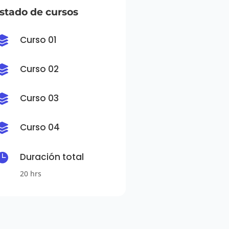
istado de cursos
Curso 01

Curso 02

Curso 03

Curso 04


Duración total
20 hrs