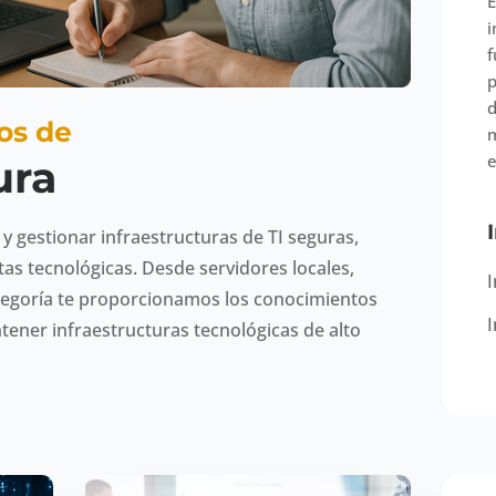
E
i
f
p
d
os de
m
e
ura
y gestionar infraestructuras de TI seguras,
tas tecnológicas. Desde servidores locales,
I
categoría te proporcionamos los conocimientos
I
tener infraestructuras tecnológicas de alto